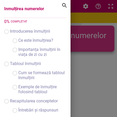
Inmulțirea numerelor
Inmulțirea numerelor
0
%
COMPLETAT
Introducerea înmulțirii
Inmulțirea numerelor
Ce este înmulțirea?
Importanța înmulțirii în
viața de zi cu zi
Tabloul înmulțirii
Cum se formează tabloul
înmulțirii
Exemple de înmulțire
folosind tabloul
Recapitularea conceptelor
Întrebări și răspunsuri