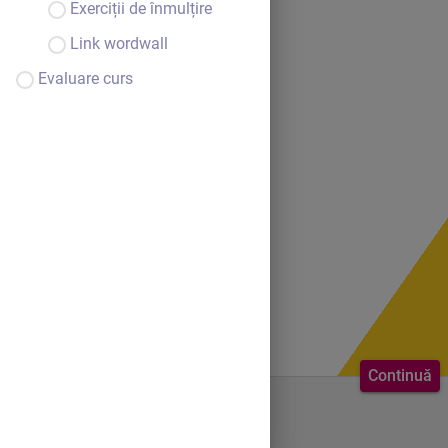
Exerciții de înmulțire
Link wordwall
Evaluare curs
Continuă
Bine ai venit.