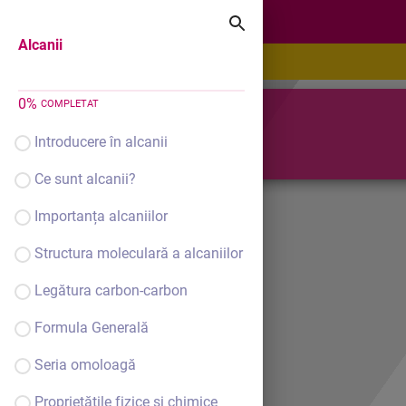
Alcanii
Alcanii
0
%
COMPLETAT
Alcanii
Introducere în alcanii
Ce sunt alcanii?
Importanța alcaniilor
Structura moleculară a alcaniilor
Legătura carbon-carbon
Formula Generală
Seria omoloagă
Proprietățile fizice și chimice