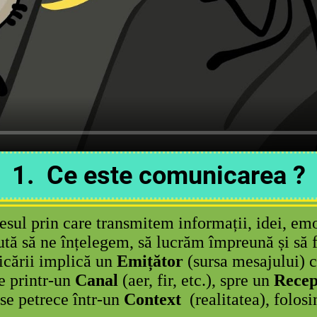
1. Ce este comunicarea ?
ul prin care transmitem informații, idei, emoț
jută să ne înțelegem, să lucrăm împreună și să 
cării implică un
Emițător
(sursa mesajului) c
te printr-un
Canal
(aer, fir, etc.), spre un
Recep
se petrece într-un
Context
(realitatea), folos