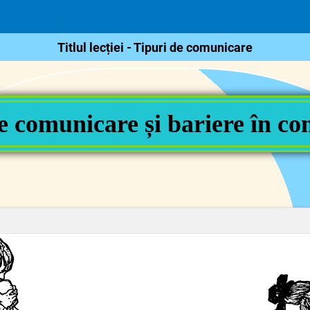
Titlul lecției - Tipuri de comunicare
e comunicare și bariere în c