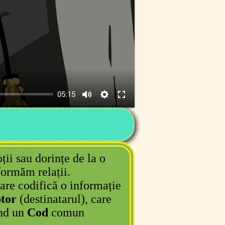
05:15
ii sau dorințe de la o
formăm relații.
are codifică o informație
tor
(destinatarul), care
ind un
Cod
comun