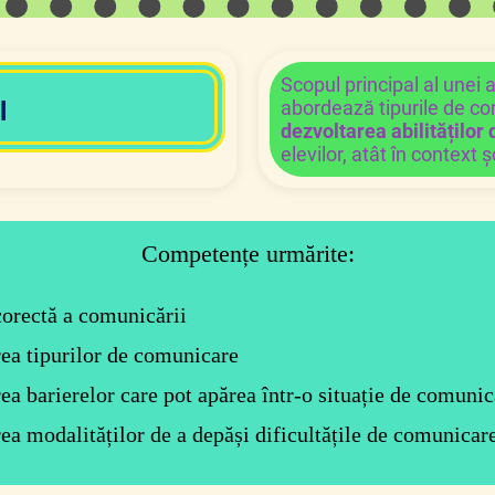
Scopul principal al unei a
l
abordează tipurile de co
dezvoltarea abilităților
elevilor, atât în context șc
Competențe urmărite:
corectă a comunicării
rea tipurilor de comunicare
rea barierelor care pot apărea într-o situație de comunic
rea modalităților de a depăși dificultățile de comunicar