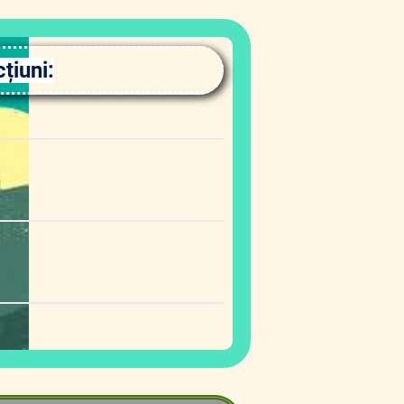
țiuni: