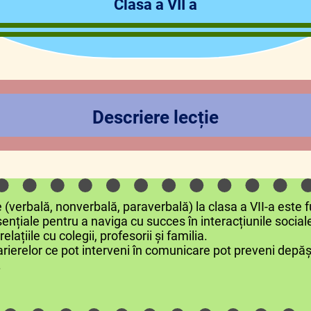
Clasa a VII a
Descriere lecție
e (verbală, nonverbală, paraverbală) la clasa a VII-a est
sențiale pentru a naviga cu succes în interacțiunile socia
lațiile cu colegii, profesorii și familia.
erelor ce pot interveni în comunicare pot preveni depăș
.