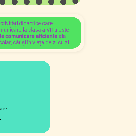
ctivități didactice care
municare la clasa a VII-a este
 de comunicare eficiente
ale
olar, cât și în viața de zi cu zi.
are;
e;