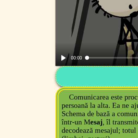
00:00
Comunicarea este proces
persoană la alta. Ea ne a
Schema de bază a comuni
într-un M
esaj
, îl transmi
decodează mesajul; totul 