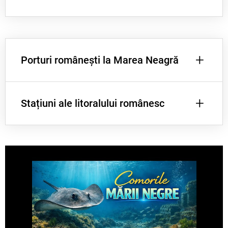
+
Porturi românești la Marea Neagră
+
Stațiuni ale litoralului românesc
Constanța
Mangalia
Sulina
Mamaia
Costinești
Eforie Nord
Eforie Sud
Vama Veche
Jupiter
Neptun
2 Mai