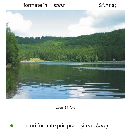
formate în
stins
Sf.Ana;
Lacul Sf. Ana
lacuri formate prin prăbușirea
baraj
-