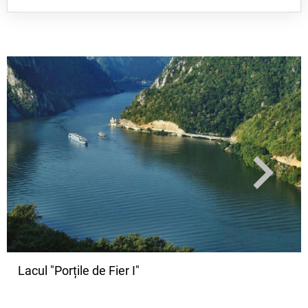
Lacuri create de oameni în diferite
scopuri (pentru producerea energiei
electrice în hidrocentrale, prevenirea
inundațiilor, aigurarea apei potabile,
pescuit, irigații).
Ele iau naștere ca urmare a construirii
unor baraje pe cursurile râurilor.
Porțile de Fier este cel mai mare lac
artificial din țara noastră amenajat pe
cursul Dunării. Lacul Izvorul Muntelui,
pe cursul râului Bicaz, în Carpații
Orientali este cel mai mare lac artificial
din interiorul țării.
Lacul "Porțile de Fier I"