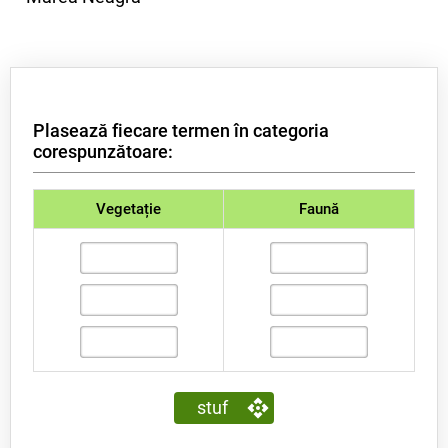
Plasează fiecare termen în categoria
corespunzătoare:
Vegetație
Faună
stuf