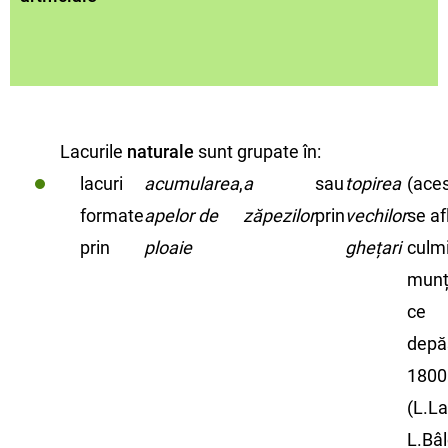
Lacurile
naturale
sunt grupate în:
lacuri
acumularea
,
a
sau
topirea
(ace
formate
apelor de
zăpezilor
prin
vechilor
se af
prin
ploaie
ghețari
culmi
munț
ce
depă
1800
(L.La
L.Bâl