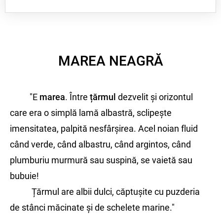
MAREA NEAGRĂ
"E
marea
. Între
țărmul
dezvelit și orizontul
care era o simplă lamă albastră, sclipește
imensitatea, palpită nesfârșirea. Acel noian fluid
când verde, când albastru, când argintos, când
plumburiu murmură sau suspină, se vaietă sau
bubuie!
Țărmul are albii dulci, căptușite cu puzderia
de stânci măcinate și de schelete marine."