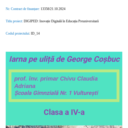
Nr. Contract de finanțare:
13358/21.10.2024
Titlu proiect:
DIGIPED: Inovație Digitală în Educația Preuniversitară
Codul proiectului
:
ID_14
Iarna pe uliță de George Coșbuc
prof. înv. primar C
ivu Claudia
h
Adriana
Școala Gimnzială Nr. 1 Vulturești
Clasa a IV-a