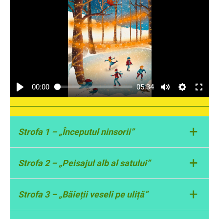
00:00
05:34
+
Strofa 1 – „Începutul ninsorii”
Descrie apariția fulgilor și atmosfera satului
+
Strofa 2 – „Peisajul alb al satului”
acoperit de nori.
Arată cum zăpada schimbă drumurile și
+
Strofa 3 – „Băieții veseli pe uliță”
dealurile.