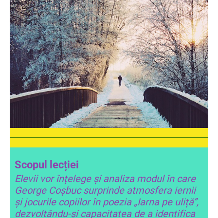
Scopul lecției
Elevii vor înțelege și analiza modul în care
George Coșbuc surprinde atmosfera iernii
și jocurile copiilor în poezia
„Iarna pe uliță”
,
dezvoltându-și capacitatea de a identifica