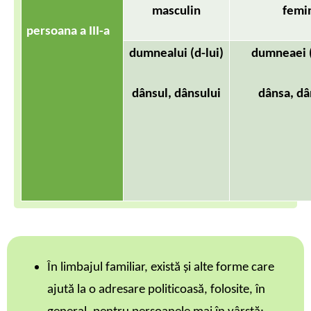
masculin
femi
persoana
a III-a
dumnealui (d-lui)
dumneaei (
dânsul, dânsului
dânsa, dâ
În limbajul familiar, există și alte forme care
ajută la o adresare politicoasă, folosite, în