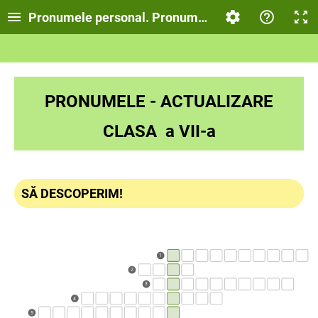
Pronumele personal. Pronumele personal de polite
PRONUMELE - ACTUALIZARE
CLASA a VII-a
SĂ DESCOPERIM!
1
2
3
4
5