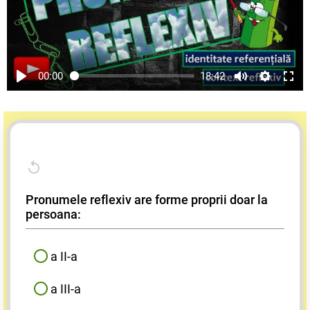
00:00
18:42
Pronumele reflexiv are forme proprii doar la
persoana:
a II-a
a III-a