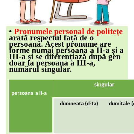
•
Pronumele personal de politețe
arată respectul față de o
persoană. Acest pronume are
forme numai persoana a II-a și a
III-a și se diferențiază după gen
doar la persoana a III-a,
numărul singular.
singular
persoana
a
II-a
dumneata
(
d
-
ta
)
dumitale
(