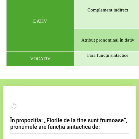
Complement indirect
DATIV
Atribut pronominal în dativ
Fără funcții sintactice
VOCATIV
În propoziția: ,,Florile de la tine sunt frumoase”,
pronumele are funcția sintactică de: