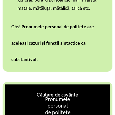
general, pentru persoanele mai în vârstă:
matale, mătăluță, mătălică, tălică etc.
Obs!
Pronumele personal de politețe are
aceleași cazuri și funcții sintactice ca
substantivul.