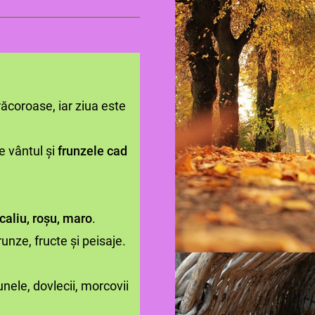
ăcoroase, iar ziua este
te vântul și
frunzele cad
caliu, roșu, maro
.
runze, fructe și peisaje.
unele, dovlecii, morcovii