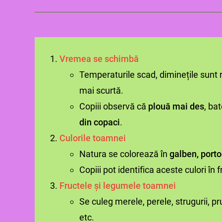
Vremea se schimbă
Temperaturile scad, diminețile sunt r
mai scurtă.
Copiii observă că
plouă mai des
, ba
din copaci
.
Culori
le toamnei
Natura se colorează în
galben, porto
Copiii pot identifica aceste culori în f
Fructele și legumele toamnei
Se culeg merele, perele, strugurii, pr
etc.