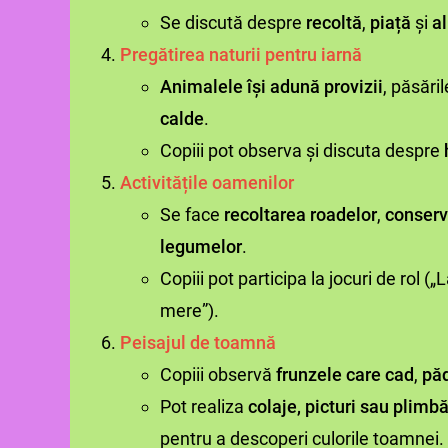
Se discută despre
recoltă
,
piață
și
a
Pregătirea naturii pentru iarnă
Animalele își adună provizii
, păsări
calde
.
Copiii pot observa și discuta despre
Activitățile oamenilor
Se face
recoltarea roadelor
,
conserva
legumelor
.
Copiii pot participa la jocuri de rol („
mere”).
Peisajul de toamnă
Copiii observă
frunzele care cad
,
păd
Pot realiza
colaje, picturi sau plimbă
pentru a descoperi culorile toamnei.