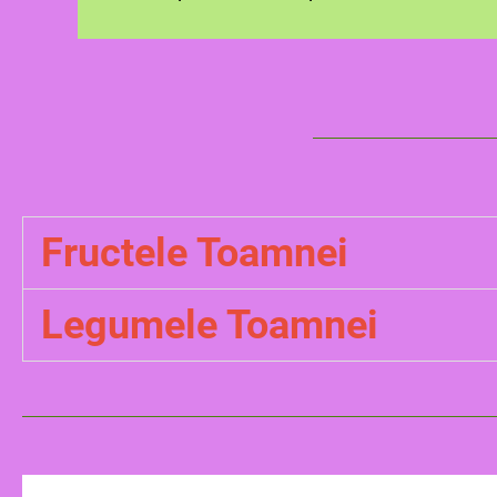
Fructele Toamnei
Legumele Toamnei
-
struguri
- prune
morcovi
- mere
- cartofi
- pere
- ceapa
- gutui
- vanata