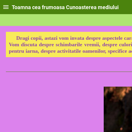
Toamna cea frumoasa Cunoasterea mediului
Dragi copii, astazi vom invata despre aspectele car
Vom discuta despre schimbarile vremii, despre culori
pentru iarna, despre activitatile oamenilor, specifice 