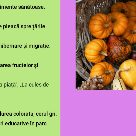
limente sănătoase
.
le
pleacă spre țările
hibernare
și
migrație
.
rea fructelor și
La piață”, „La cules de
urea colorată
,
cerul gri
.
ri educative în parc