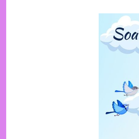
- varza
- conopida
- telina