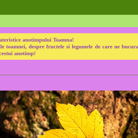
ateristice anotimpului Toamna!
le toamnei, despre fructele si legumele de care ne bucu
acestui anotimp!