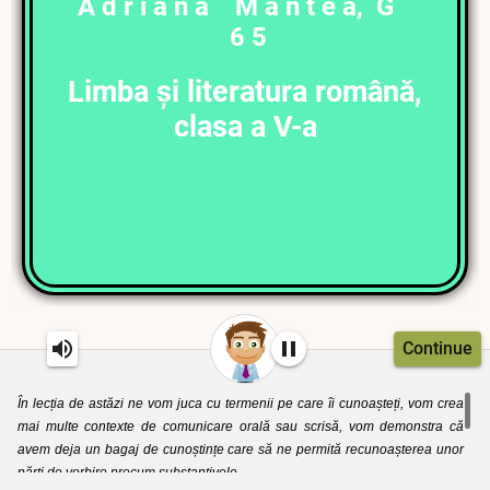
A d r i a n a M a n t e a, G
6 5
Limba și literatura română,
clasa a V-a
Continue
În lecția de astăzi ne vom juca cu termenii pe care îi cunoașteți, vom crea
mai multe contexte de comunicare orală sau scrisă, vom demonstra că
avem deja un bagaj de cunoștințe care să ne permită recunoașterea unor
părți de vorbire precum substantivele.