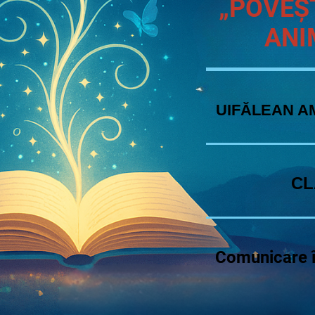
„POVEȘ
ANI
UIFĂLEAN A
CL
Comunicare 