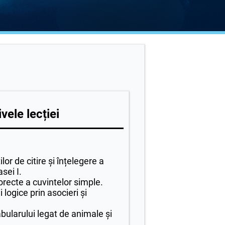
vele lecției
lor de citire și înțelegere a
asei I.
orecte a cuvintelor simple.
 logice prin asocieri și
ularului legat de animale și