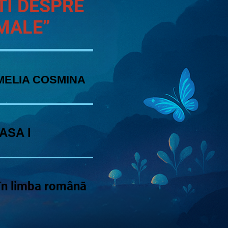
TI DESPRE
MALE”
MELIA COSMINA
ASA I
în limba română