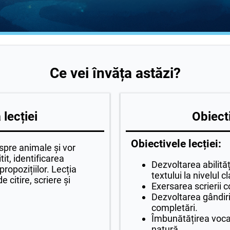
Ce vei învăța astăzi?
lecției
Obiecti
Obiectivele lecției:
despre animale și vor
tit, identificarea
Dezvoltarea abilități
ropozițiilor. Lecția
textului la nivelul cl
e citire, scriere și
Exersarea scrierii c
Dezvoltarea gândirii
completări.
Îmbunătățirea vocab
natură.