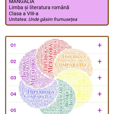
MANGALIA
Limba și literatura română
Clasa a VIII-a
Unitatea:
Unde găsim frumusețea
+
O1
să identificați figurile de stil
+
O2
să definiți figurile de stil
+
O3
să identificați tema textului
+
O4
să identificați ipostaza eului liric
+
O5