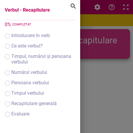
Verbul - Recapitulare
Verbul - Recapitulare
0
%
COMPLETAT
Introducere în verb
Verbul - recapitulare
Ce este verbul?
Timpul, numărul şi persoana
verbului
Numărul verbului
Persoana verbului
Timpul verbului
Recapitulare generală
Evaluare