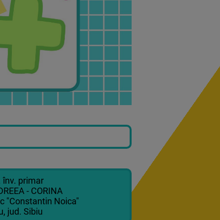
. înv. primar
DREEA - CORINA
ic "Constantin Noica"
u, jud. Sibiu