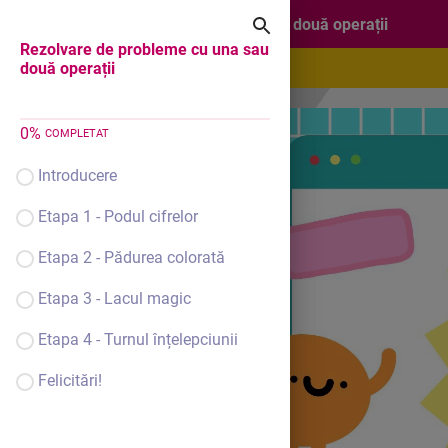
Rezolvare de probleme cu una sau două operații
Rezolvare de probleme cu una sau
două operații
0
%
COMPLETAT
Introducere
Etapa 1 - Podul cifrelor
Etapa 2 - Pădurea colorată
Etapa 3 - Lacul magic
Etapa 4 - Turnul înțelepciunii
Felicitări!