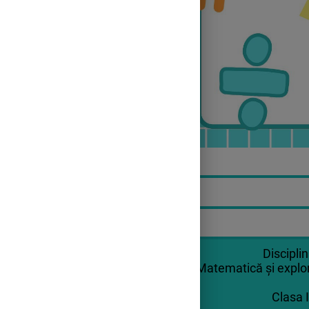
Bine ai venit.
Disciplin
Matematică și explo
Continuă
Clasa I