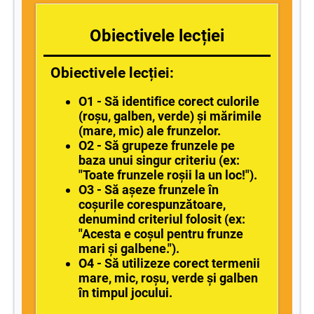
Obiectivele lecției
Obiectivele lecției:
O1 - Să identifice corect culorile
(roșu, galben, verde) și mărimile
(mare, mic) ale frunzelor.
O2 - Să grupeze frunzele pe
baza unui singur criteriu (ex:
"Toate frunzele roșii la un loc!").
O3 - Să așeze frunzele în
coșurile corespunzătoare,
denumind criteriul folosit (ex:
"Acesta e coșul pentru frunze
mari și galbene.").
O4 - Să utilizeze corect termenii
mare, mic, roșu, verde și galben
în timpul jocului.