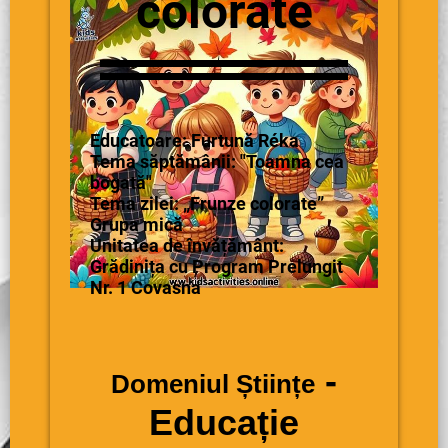
colorate
Educatoare: Furtună Réka
Tema săptămânii: "Toamna cea
bogată"
Tema zilei: „Frunze colorate”
Grupa mică
Unitatea de învățământ:
Grădinița cu Program Prelungit
Nr. 1 Covasna
-
Domeniul Științe
Educație