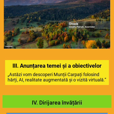
III. Anunțarea temei și a obiectivelor
„Astăzi vom descoperi Munții Carpați folosind
hărți, AI, realitate augmentată și o vizită virtuală.”
IV. Dirijarea învățării