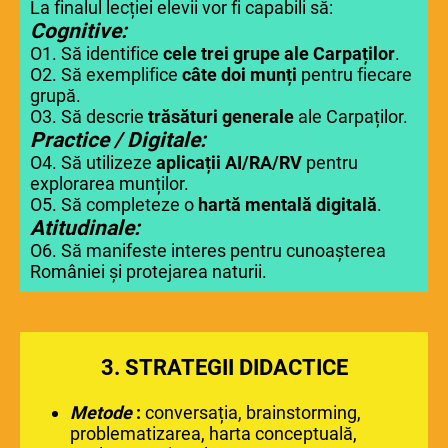
La finalul lecției elevii vor fi capabili să:
Cognitive:
O1. Să identifice
cele trei grupe ale Carpaților
.
O2. Să exemplifice
câte doi munți
pentru fiecare
grupă.
O3. Să descrie
trăsături generale
ale Carpaților.
Practice / Digitale:
O4. Să utilizeze
aplicații AI/RA/RV
pentru
explorarea munților.
O5. Să completeze o
hartă mentală digitală
.
Atitudinale:
O6. Să manifeste interes pentru cunoașterea
României și protejarea naturii.
3.
STRATEGII DIDACTICE
Metode
:
conversația, brainstorming,
problematizarea, harta conceptuală,