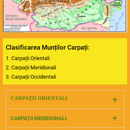
Clasificarea Munților Carpați:
1. Carpații Orientali
2. Carpații Meridionali
3. Carpații Occidentali
+
CARPAȚII ORIENTALI
+
CARPAȚII MERIDIONALI
Se întind de la granița de nord până la Curtea de
Argeș.