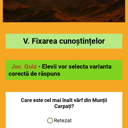
V. Fixarea cunoștințelor
Joc Quiz
- Elevii vor selecta varianta
corectă de răspuns
Care este cel mai înalt vârf din Munții
Carpați?
Retezat