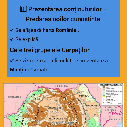
1️⃣
Prezentarea conținuturilor –
Predarea noilor cunoștințe
✔ Se afișează
harta României
.
✔ Se explică:
Cele trei grupe ale Carpaților
✔ Se vizionează un filmuleț de prezentare a
Munților Carpați.