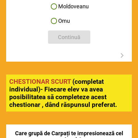
Moldoveanu
Omu
Continuă
CHESTIONAR SCURT
(completat
individual)- Fiecare elev va avea
posibilitatea să completeze acest
chestionar , dând răspunsul preferat.
Care grupă de Carpați te impresionează cel