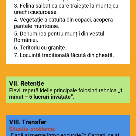
3. Felină sălbatică care trăiește la munte,cu
urechi ciucuroase.
4. Vegetație alcătuită din copaci, acoperă
pantele muntoase.
5. Denumirea pentru munții din vestul
României.
6. Teritoriu cu granițe .
7. Locuință tradițională făcută din gheață.
VII. Retenție
Elevii repetă ideile principale folosind tehnica
„1
minut – 5 lucruri învățate”
.
VIII. Transfer
Situație-problemă:
„Dacă ai merge într-o excursie în Carpați, ce ai