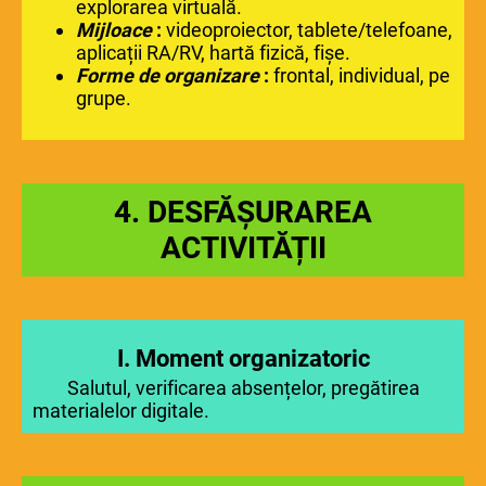
explorarea virtuală.
Mijloace
:
videoproiector, tablete/telefoane,
aplicații RA/RV, hartă fizică, fișe.
Forme de organizare
:
frontal, individual, pe
grupe.
4.
DESFĂȘURAREA
ACTIVITĂȚII
I. Moment organizatoric
Salutul, verificarea absențelor, pregătirea
materialelor digitale.