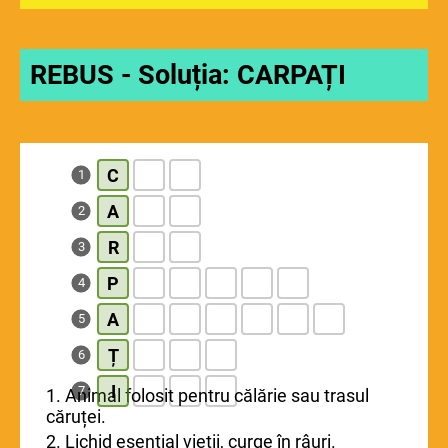
REBUS - Soluția: CARPAȚI
C
1
A
2
R
3
P
4
A
5
Ț
6
I
7
1. Animal folosit pentru călărie sau trasul
căruței.
2. Lichid esențial vieții, curge în râuri.