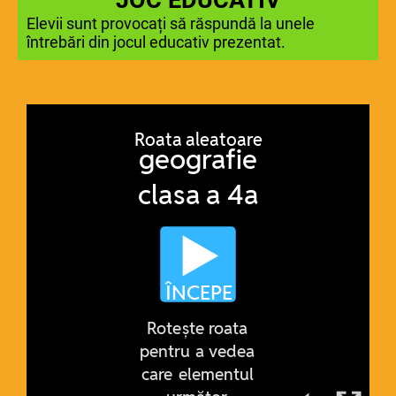
Elevii sunt provocați să răspundă la unele
întrebări din jocul educativ prezentat.