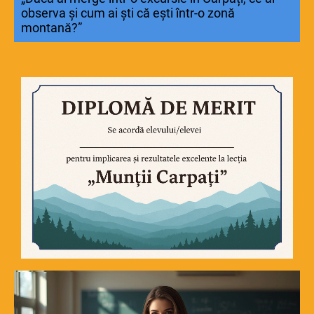
observa și cum ai ști că ești într-o zonă
montană?”