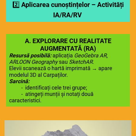
2️⃣
Aplicarea cunoștințelor – Activități
IA
/RA/RV
A. EXPLORARE CU REALITATE
AUGMENTATĂ (RA)
Resursă posibilă:
aplicația
GeoGebra AR
,
ARLOON Geography
sau
SketchAR
.
Elevii scanează o hartă imprimată → apare
modelul 3D al Carpaților.
Sarcină:
- identificați cele trei grupe;
- atingeți munții și notați două
caracteristici.