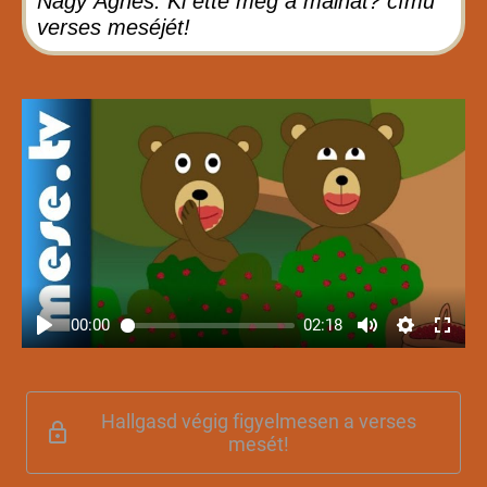
Nagy Ágnes: Ki ette meg a málnát? című
verses meséjét!
00:00
02:18
Hallgasd végig figyelmesen a verses
mesét!