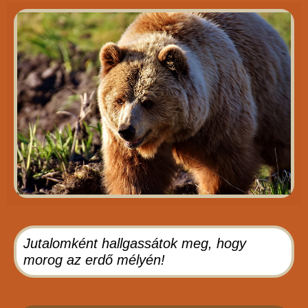
Jutalomként hallgassátok meg, hogy
morog az erdő mélyén!