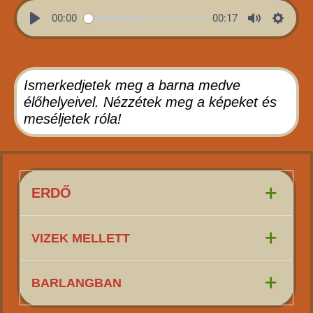
00:00
00:17
Ismerkedjetek meg a barna medve
élőhelyeivel. Nézzétek meg a képeket és
meséljetek róla!
+
ERDŐ
+
VIZEK MELLETT
+
BARLANGBAN