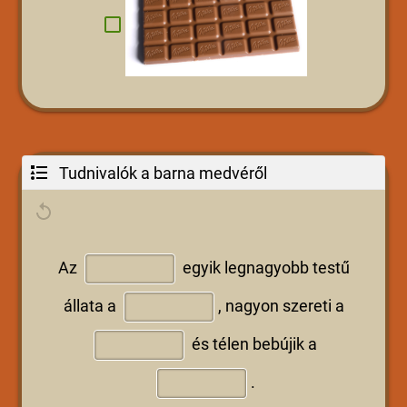
Tudnivalók a barna medvéről
Az
egyik legnagyobb testű
állata a
,
nagyon szereti a
és télen bebújik a
.