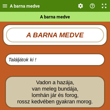
A barna medve
A barna medve
A BARNA MEDVE
Találjátok ki !
Vadon a hazája,
van meleg bundája,
lomhán jár és forog,
rossz kedvében gyakran morog.