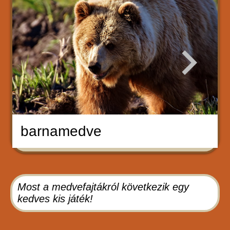
barnamedve
Most a medvefajtákról következik egy
kedves kis játék!