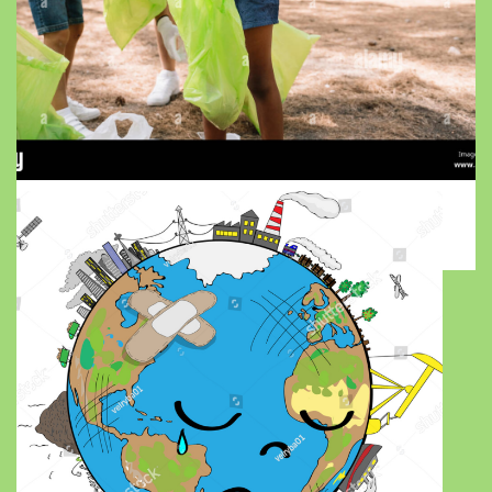
De ce trebuie să aruncăm corect
deșeurile?