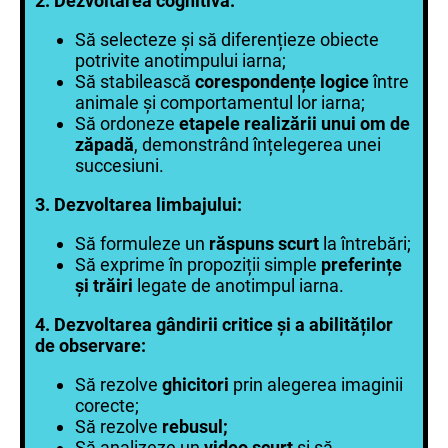
2. Dezvoltarea cognitivă:
Să selecteze și să diferențieze obiecte
potrivite anotimpului iarna;
Să stabilească
corespondențe logice
între
animale și comportamentul lor iarna;
Să ordoneze
etapele realizării unui om de
zăpadă
, demonstrând înțelegerea unei
succesiuni.
3. Dezvoltarea limbajului:
Să formuleze un
răspuns scurt
la întrebări;
Să exprime în propoziții simple
preferințe
și trăiri
legate de anotimpul iarna.
4. Dezvoltarea gândirii critice și a abilităților
de observare:
Să rezolve
ghicitori
prin alegerea imaginii
corecte;
Să rezolve
rebusul;
Să analizeze un
video scurt
și să