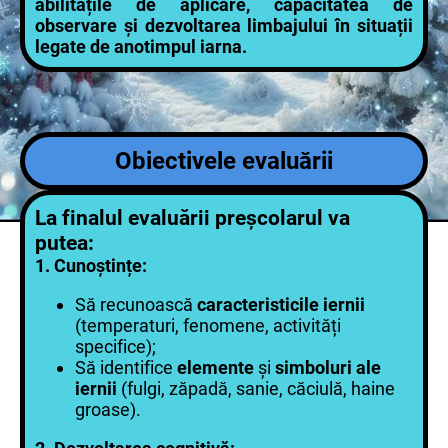
abilitățile de aplicare, capacitatea de
observare și dezvoltarea limbajului în situații
legate de anotimpul iarna.
Obiectivele evaluării
La finalul evaluării preșcolarul va
putea:
1.
Cunoștințe:
Să recunoască
caracteristicile iernii
(temperaturi, fenomene, activități
specifice);
Să identifice
elemente
și
simboluri ale
iernii
(fulgi, zăpadă, sanie, căciulă, haine
groase).