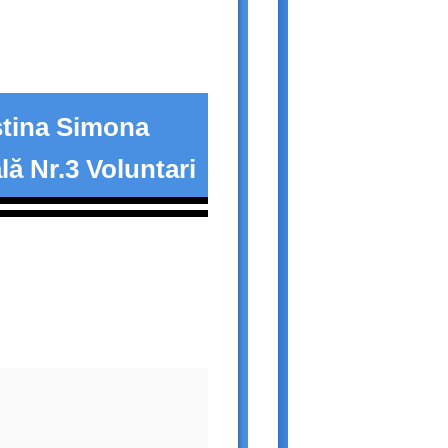
tina Simona
ă Nr.3 Voluntari