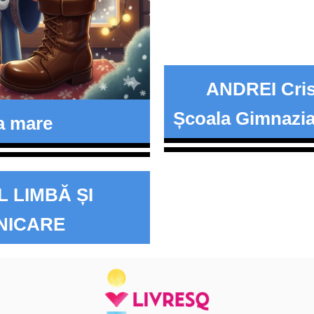
ANDREI Cris
Școala Gimnazial
a mare
 LIMBĂ ȘI
NICARE