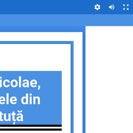
colae,
ele din
tuță