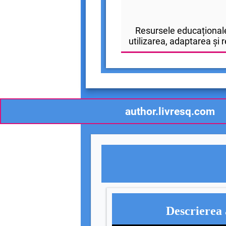
Resursele educaționale
utilizarea, adaptarea și r
author.livresq.com
Descrierea