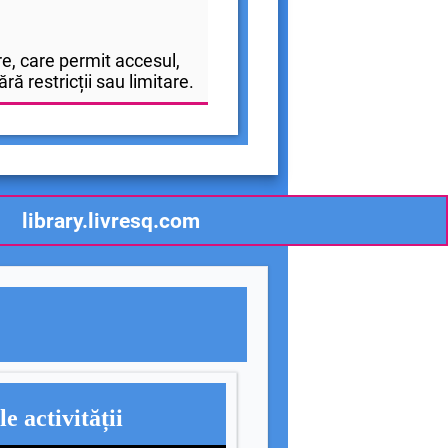
e, care permit accesul,
ră restricții sau limitare.
library.livresq.com
e activității