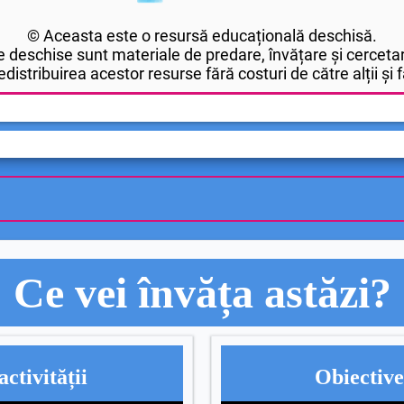
© Aceasta este o resursă educațională deschisă.
 deschise sunt materiale de predare, învățare și cercetar
edistribuirea acestor resurse fără costuri de către alții și fă
Ce vei învăța astăzi?
activității
Obiectivel