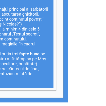
ajul principal al sărbătorii
ascultarea ghicitorii.
cint conținutul poveștii
ș Nicolae?”)
 la minim 4 din cele 5
onarul „Testul secret”,
a conținutului.
imaginile, în cadrul
 puțin trei
fapte bune
pe
ntru a-l întâmpina pe Moș
 ascultare, bunătate).
ere cântecul de final,
 entuziasm față de