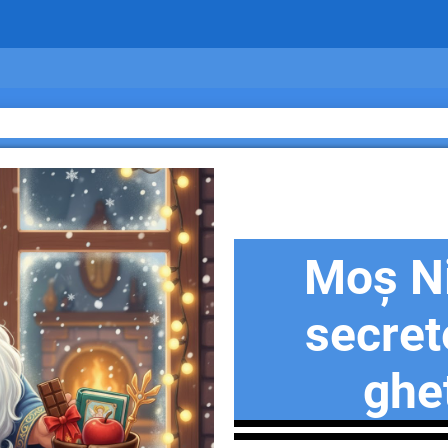
Moș Ni
secret
ghe