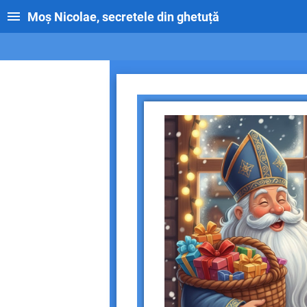
Moș Nicolae, secretele din ghetuță