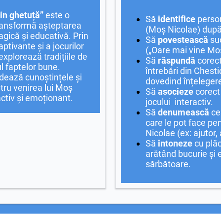
in ghetuță”
este o
Să
identifice
person
transformă așteptarea
(Moș Nicolae) după 
gică și educativă. Prin
Să
povestească
suc
ptivante și a jocurilor
(„Oare mai vine Mo
 explorează tradițiile de
Să
răspundă
corect
l faptelor bune.
întrebări din Chesti
dează cunoștințele și
dovedind înțelegere
tru venirea lui Moș
Să
asocieze
corect 
activ și emoționant.
jocului interactiv.
Să
denumească
cel
care le pot face pe
Nicolae (ex: ajutor,
Să
intoneze
cu plăc
arătând bucurie și
sărbătoare.