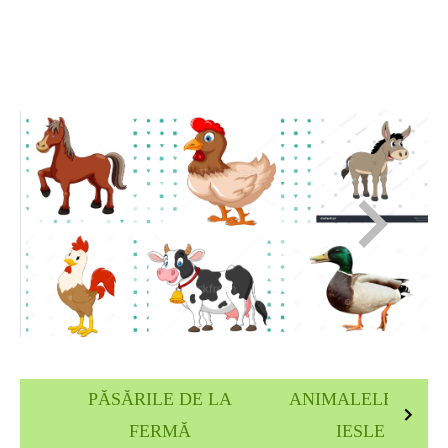
PĂSĂRILE DE LA
ANIMALELE DIN
FERMĂ
IESLE