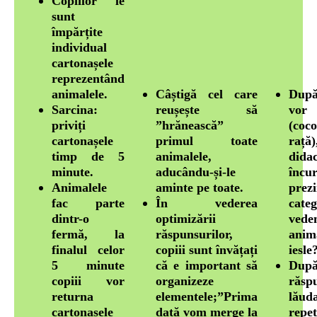
Copiilor le
sunt
împărțite
individual
cartonașele
reprezentând
animalele.
Câștigă cel care
După
Sarcina:
reușește să
vor
priviți
”hrănească”
(coc
cartonașele
primul toate
rață
timp de 5
animalele,
did
minute.
aducându-și-le
încu
Animalele
aminte pe toate.
prezi
fac parte
În vederea
cate
dintr-o
optimizării
vede
fermă, la
răspunsurilor,
anim
finalul celor
copiii sunt învățați
iesle
5 minute
că e important să
După
copiii vor
organizeze
răsp
returna
elementele;”Prima
lăud
cartonașele
dată vom merge la
repe