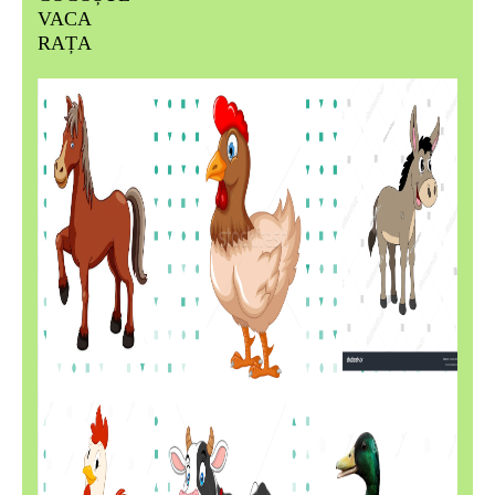
VACA
RAȚA