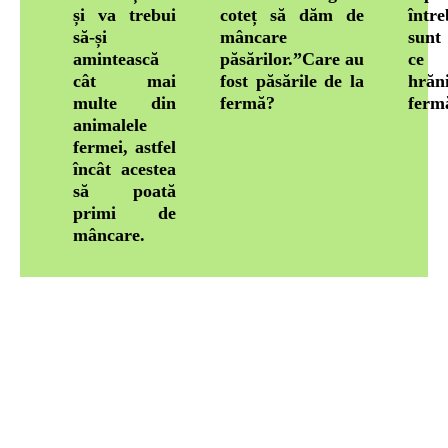
și va trebui
coteț să dăm de
într
să-și
mâncare
sunt
amintească
păsărilor.”Care au
ce 
cât mai
fost păsările de la
hră
multe din
fermă?
ferm
animalele
fermei, astfel
încât acestea
să poată
primi de
mâncare.