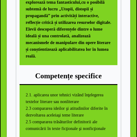
explorează tema fantasticului,cu o posibilă
subtemă de lucru „Utopii, distopii și
propagandă” prin activități interactive,
reflecție critică și utilizarea resurselor digitale.
Elevii descoperă diferențele dintre o lume
ideală și una controlată, analizează
mecanismele de manipulare din opere literare
și conștientizează aplicabilitatea lor în lumea
reală.
Competențe specifice
2.1. aplicarea unor tehnici vizând înţelegerea
textelor literare sau nonliterare
2.3 compararea ideilor şi atitudinilor diferite în
dezvoltarea aceleiaşi teme literare
2.5 compararea trăsăturilor definitorii ale
comunicării în texte ficţionale şi nonficţionale