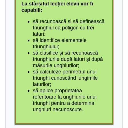
La sfârșitul lecției elevii vor fi
capabili:
să recunoască și să definească
triunghiul ca poligon cu trei
laturi;
să identifice elementele
triunghiului;
să clasifice și să recunoască
triunghiurile după laturi și după
măsurile unghiurilor;
să calculeze perimetrul unui
triunghi cunoscând lungimile
laturilor;
să aplice proprietatea
referitoare la unghiurile unui
triunghi pentru a determina
unghiuri necunoscute.