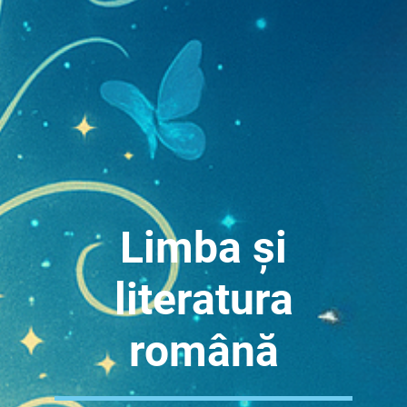
Limba și
literatura
română