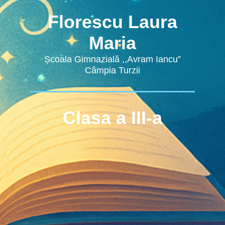
Florescu Laura
Maria
Școala Gimnazială ,,Avram Iancu”
Câmpia Turzii
Clasa a III-a