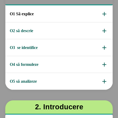
+
O1 Să explice
semnificația titlului în raport cu conținutul
+
O2 să descrie
structura externă a poemului (strofă, versuri, rimă)
+
O3 se identifice
cel puțin 2 simboluri din poezia "Plumb
+
O4 să formuleze
Tema și două idei poetice
+
O5 să analizeze
textul liric din punct de vedere prozodic, fonetic,
morfologic, lexical și stilistic
2. Introducere