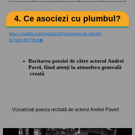
4. Ce asociezi cu plumbul?
https://padlet.com/senialis29/universul-de-plumb-
hi7gifiyt9r7i8vf
Recitarea poeziei de către actorul Andrei
Pavel, fiind
atenți la atmosfera generală
creată
Vizualizați poezia recitată de actorul Andrei Pavel!