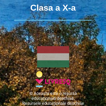
Clasa a X-a
Istorie
© Aceasta este o resursă
educațională deschisă.
Resursele educaționale deschise