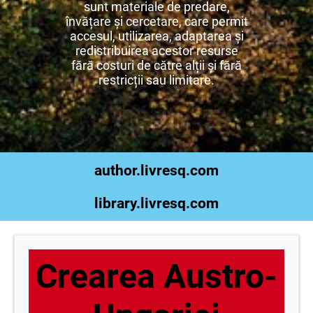
sunt materiale de predare,
învățare și cercetare, care permit
accesul, utilizarea, adaptarea și
redistribuirea acestor resurse
fără costuri de către alții și fără
restricții sau limitare.
author.livresq.com
library.livresq.com
Crearea Austro-