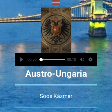
00:00
00:10
Austro-Ungaria
Soós Kázmér