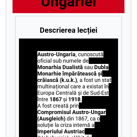
Ungariei
Descrierea lecției
Austro-Ungaria
, cunoscută
oficial sub numele de
Monarhia Dualistă
sau
Dubla
Monarhie împărătească și
crăiască (k.u.k.)
, a fost un stat
multinațional care a existat în
Europa Centrală și de Sud-Est
între
1867
și
1918
.
A fost creată prin
Compromisul Austro-Ungar
(Ausgleich)
din 1867, ca o
soluție la criza internă a
Imperiului Austriac