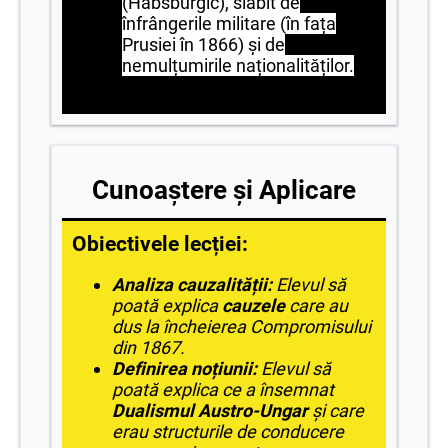
(Habsburgic), slăbit de
înfrângerile militare (în fața
Prusiei în 1866) și de
nemulțumirile naționalităților.
Cunoaștere și Aplicare
Obiectivele lecției:
Analiza cauzalității:
Elevul să
poată explica
cauzele
care au
dus la încheierea Compromisului
din 1867.
Definirea noțiunii:
Elevul să
poată explica ce a însemnat
Dualismul Austro-Ungar
și care
erau structurile de conducere