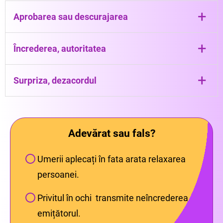
+
Aprobarea sau descurajarea
Mișcări ale capului (datul din cap)
+
Încrederea, autoritatea
Privitul în ochii interlocutorului
+
Surpriza, dezacordul
Schimbarea expresiilor faciale
Adevărat sau fals?
Umerii aplecați în fata arata relaxarea
persoanei.
Privitul în ochi transmite neîncrederea
emițătorul.