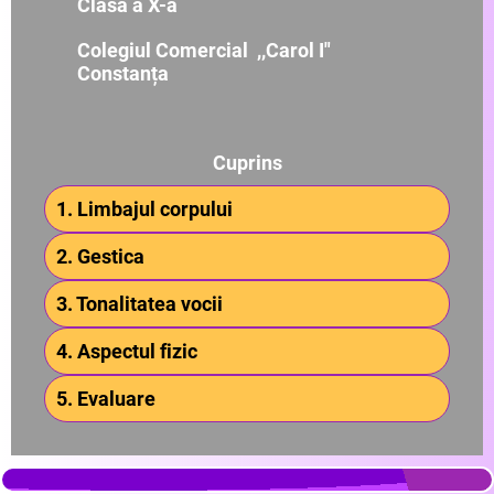
Clasa a X-a
Colegiul Comercial ,,Carol I"
Constanța
Cuprins
1. Limbajul corpului
2. Gestica
3. Tonalitatea vocii
4. Aspectul fizic
5. Evaluare