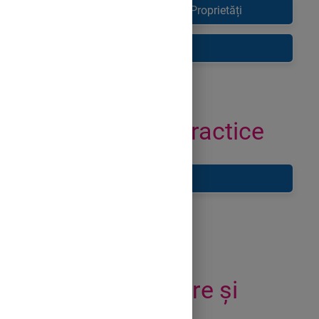
Formula Termenului General și Proprietăți
Suma primilor n termeni
Exemple Practice
Fișa de Lucru
Evaluare,
Recapitulare și
Concluzii