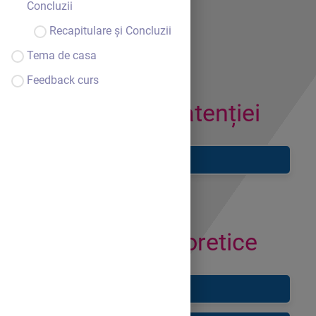
ansamblu
Concluzii
Recapitulare și Concluzii
Tema de casa
Feedback curs
Captarea atenției
Chestionar și Filmuleț
Noțiuni Teoretice
Definiție și Exemple