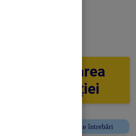
Captarea
atenției
Răspundeți la umătoarele întrebări