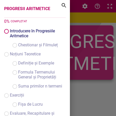
PROGRESII ARITMETICE
PROGRESII ARITMETICE
0
%
COMPLETAT
Introducere în Progresiile
PROGRESI
Aritmetice
Chestionar și Filmuleț
Noțiuni Teoretice
ARITMET
Definiție și Exemple
Formula Termenului
General și Proprietăți
Suma primilor n termeni
Exerciții
Fișa de Lucru
Privire de
Evaluare, Recapitulare și