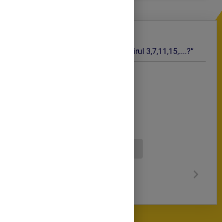
„ Care este numărul următor din şirul 3,7,11,15,....?”
19
17
20
Continuă