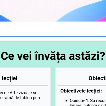
Ce vei învăța astăzi?
lecției
Obiecti
Obiectivele lecției:
ei de Arte vizuale și
zi o ramă de tablou prin
Obiectiv 1: Să recu
binare, culorile cald