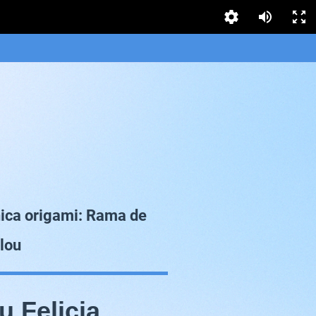
hnica origami: Rama de
lou
u Felicia