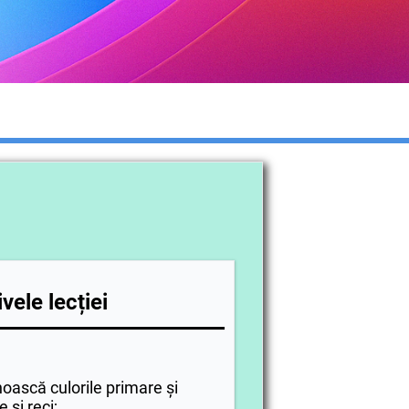
vele lecției
noască culorile primare și
e și reci;