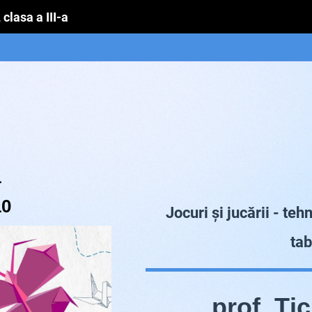
clasa a III-a
1
10
Jocuri și jucării - te
tab
prof. Țic