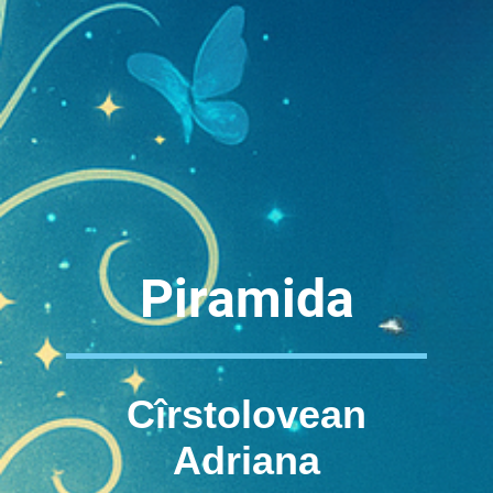
Piramida
Cîrstolovean
Adriana