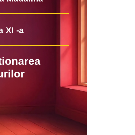
a XI -a
tionarea
rilor