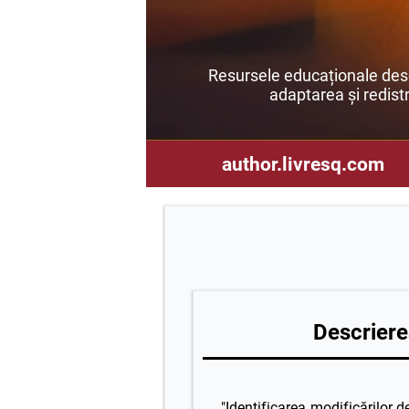
Resursele educaționale desch
adaptarea și redistri
author.livresq.com
Descrierea
"Identificarea modificărilor d