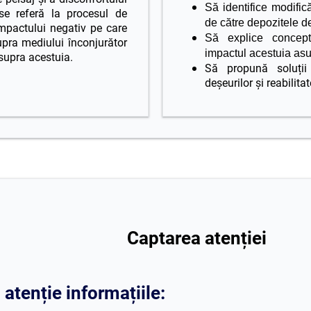
Să identifice modific
 se referă la procesul de
de către depozitele d
mpactului negativ pe care
Să explice conceptu
upra mediului înconjurător
impactul acestuia asu
supra acestuia.
Să propună soluții 
deșeurilor și reabilita
Captarea atenției
 atenție informațiile: