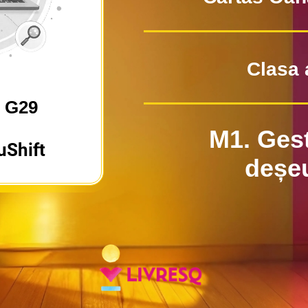
Clasa 
3 G29
M1. Ges
uShift
deșeu