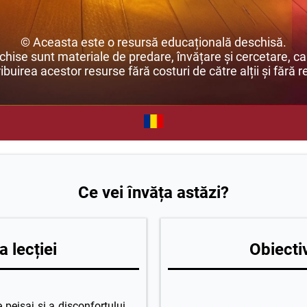
© Aceasta este o resursă educațională deschisă.
ise sunt materiale de predare, învățare și cercetare, car
buirea acestor resurse fără costuri de către alții și fără re
Ce vei învăța astăzi?
 lecției
Obiectiv
e peisaj și a disconfortului