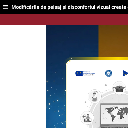
Modificările de peisaj și disconfortul vizual create