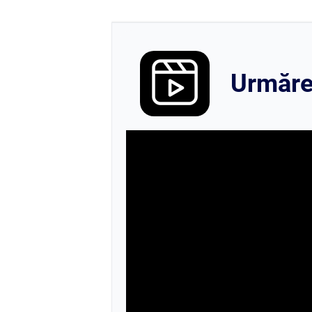
Urmăreș