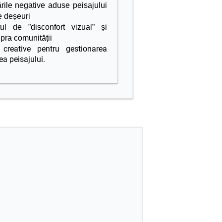
ările negative aduse peisajului
e deșeuri
l de ”disconfort vizual” și
pra comunității
creative pentru gestionarea
tea peisajului.