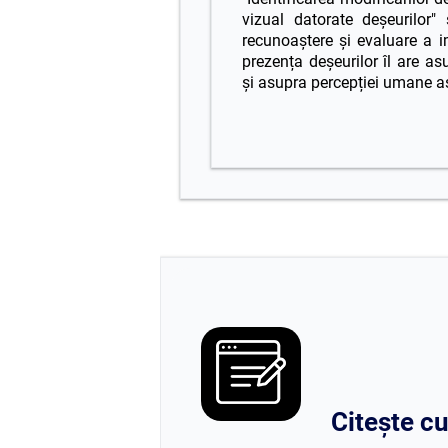
vizual datorate deșeurilor"
recunoaștere și evaluare a i
prezența deșeurilor îl are as
și asupra percepției umane a
Citește cu