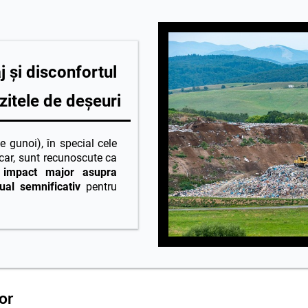
j și disconfortul
zitele de deșeuri
e gunoi), în special cele
car, sunt recunoscute ca
n
impact major asupra
zual semnificativ
pentru
or