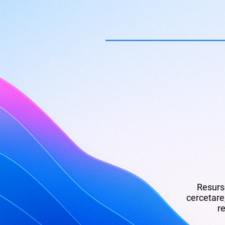
Resurse
cercetare,
re