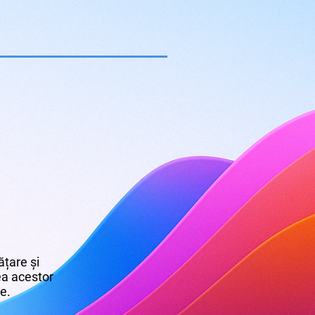
țare și
rea acestor
re.