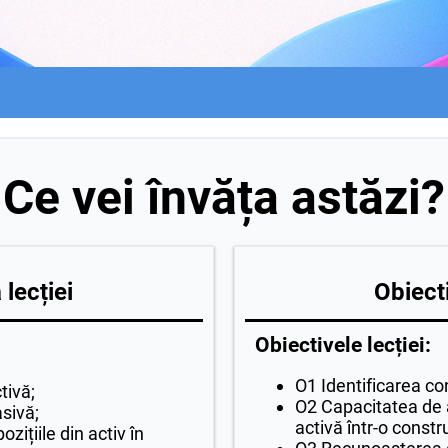
Ce vei învăța astăzi?
lecției
Obiecti
Obiectivele lecției:
O1 Identificarea con
tivă;
O2 Capacitatea de 
asivă;
activă într-o constr
ițiile din activ în