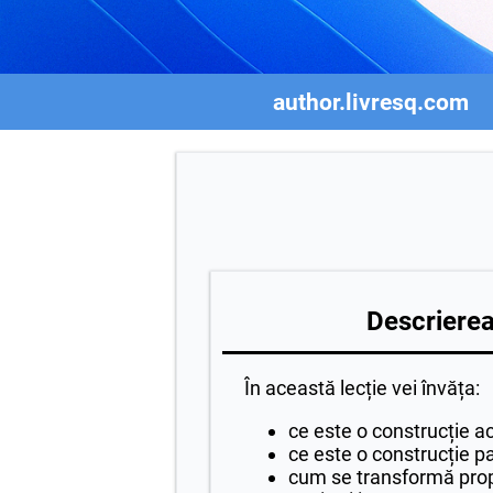
author.livresq.com
Descrierea 
În această lecție vei învăța:
ce este o construcție ac
ce este o construcție p
cum se transformă propoz