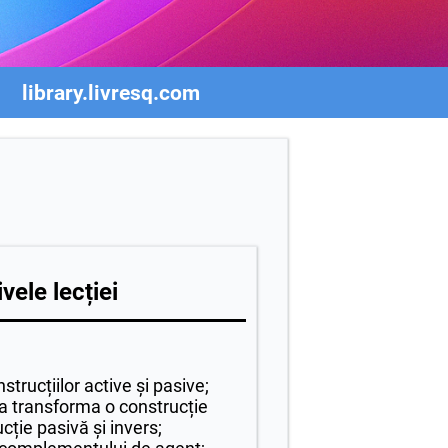
library.livresq.com
vele lecției
strucțiilor active și pasive;
a transforma o construcție
ucție pasivă și invers;