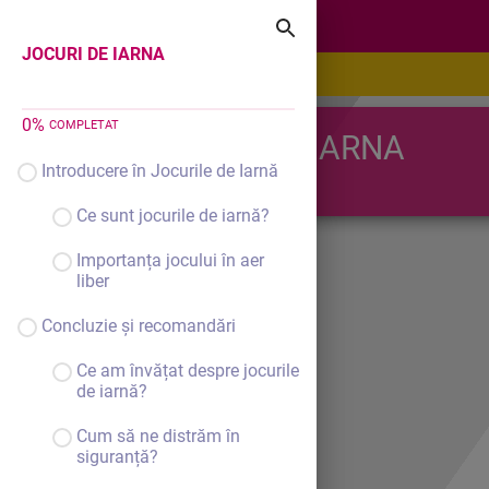
JOCURI DE IARNA
JOCURI DE IARNA
0
%
COMPLETAT
JOCURI DE IARNA
Introducere în Jocurile de Iarnă
Ce sunt jocurile de iarnă?
Importanța jocului în aer
liber
Concluzie și recomandări
Ce am învățat despre jocurile
de iarnă?
Cum să ne distrăm în
siguranță?