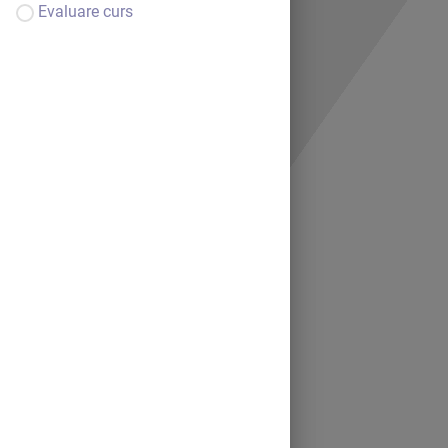
Evaluare curs
Bine ai venit.
Continuă