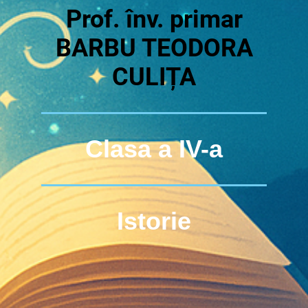
Prof. înv. primar
BARBU TEODORA
CULIȚA
Clasa a IV-a
Istorie