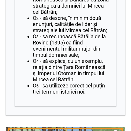
strategică a domniei lui Mircea
cel Bătrân;
O
- să descrie, în minim două
2
enunțuri, calitățile de lider și
strateg ale lui Mircea cel Bătrân;
O
- să recunoască Bătălia de la
3
Rovine (1395) ca fiind
evenimentul militar major din
timpul domniei sale;
O
- să explice, cu un exemplu,
4
relația dintre Țara Românească
și Imperiul Otoman în timpul lui
Mircea cel Bătrân;
O
- să utilizeze corect cel puțin
5
trei termeni istorici noi.