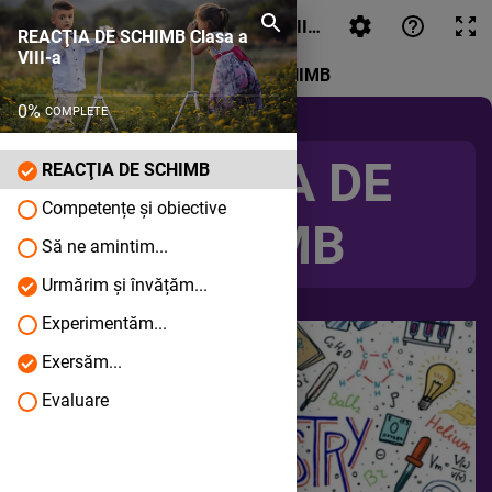
REACŢIA DE SCHIMB Clasa a VIII-a
REACŢIA DE SCHIMB Clasa a
VIII-a
REACŢIA DE SCHIMB
0
%
COMPLETE
REACŢIA DE
REACŢIA DE SCHIMB
Competențe și obiective
SCHIMB
Să ne amintim...
Urmărim și învățăm...
Experimentăm...
Exersăm...
Evaluare