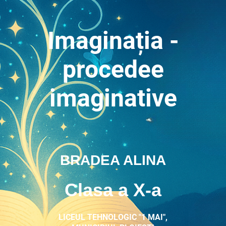
Imaginația -
procedee
imaginative
BRADEA ALINA
Clasa a X-a
LICEUL TEHNOLOGIC "1 MAI",