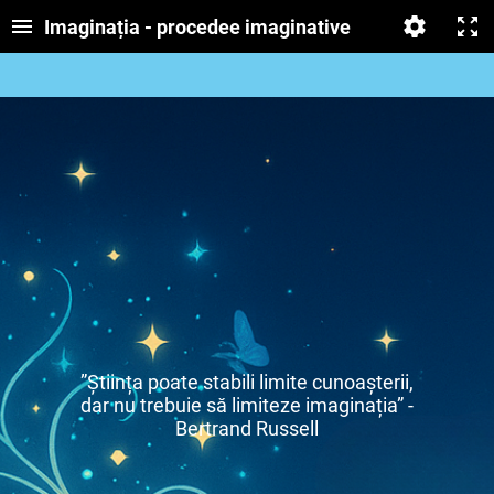
Imaginația - procedee imaginative
”Știința poate stabili limite cunoașterii,
dar nu trebuie să limiteze imaginația” -
Bertrand Russell