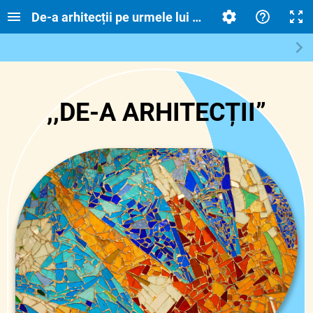
De-a arhitecții pe urmele lui Antoni Gaudi
,,
DE-A ARHITECȚII
”