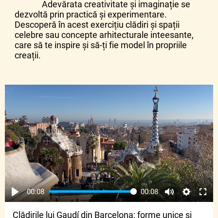
Adevărata creativitate și imaginație se
dezvoltă prin practică și experimentare.
Descoperă în acest exercițiu clădiri și spații
celebre sau concepte arhitecturale inteesante,
care să te inspire și să-ți fie model în propriile
creații.
00:08
00:08
Clădirile lui Gaudí din Barcelona: forme unice și