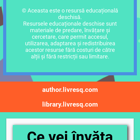
© Aceasta este o resursă educațională
deschisă.
Resursele educaționale deschise sunt
materiale de predare, învățare și
cercetare, care permit accesul,
utilizarea, adaptarea și redistribuirea
acestor resurse fără costuri de către
alții și fără restricții sau limitare.
author.livresq.com
library.livresq.com
Ce vei învăța