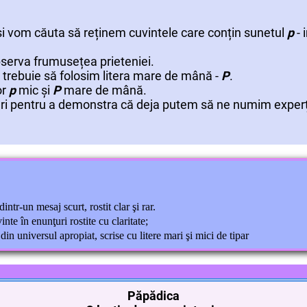
i vom căuta să reținem cuvintele care conțin sunetul
p
- 
bserva frumusețea prieteniei.
rebuie să folosim litera mare de mână -
P
.
or
p
mic și
P
mare de mână.
curi pentru a demonstra că deja putem să ne numim experți
intr-un mesaj scurt, rostit clar şi rar.
inte în enunţuri rostite cu claritate;
n universul apropiat, scrise cu litere mari şi mici de tipar
Păpădica