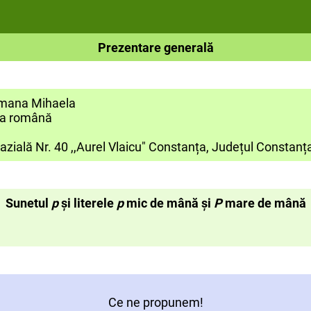
Prezentare generală
Romana Mihaela
mba română
zială Nr. 40 ,,Aurel Vlaicu" Constanța, Județul Constanț
Sunetul
p
și literele
p
mic de mână și
P
mare de mână
Ce ne propunem!