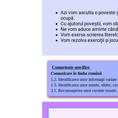
Azi vom asculta o poveste ș
ocupă.
Cu ajutorul poveștii, vom o
Ne vom aduce aminte când t
Vom exersa scrierea literel
Vom rezolva exerciții și jo
Competenţe specifice
:
Comunicare în limba română
1.2. Identificarea unor informaţii variate d
1.3. Identificarea unor sunete, silabe, cuv
3.1. Recunoaşterea unor cuvinte uzuale, di