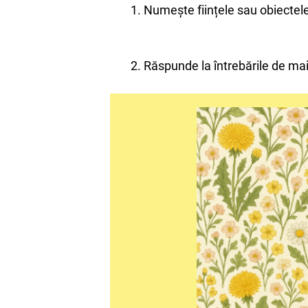
1. Numește ființele sau obiectele
2. Răspunde la întrebările de mai