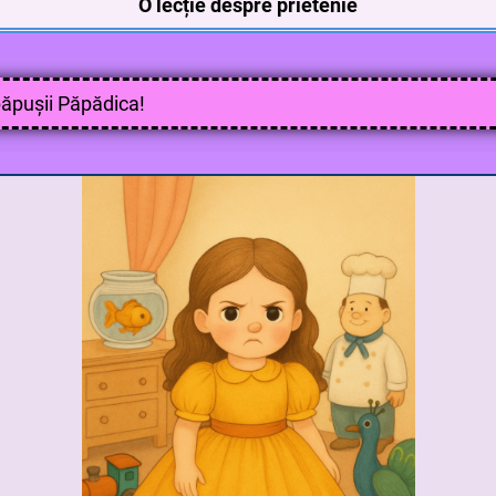
O lecție despre prietenie
păpușii Păpădica!