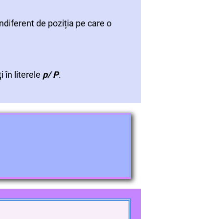
indiferent de poziția pe care o
 în literele
p/ P
.