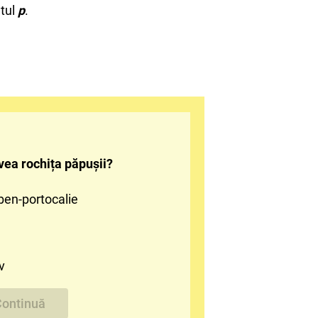
etul
p
.
vea rochița păpușii?
ben-portocalie
v
ontinuă