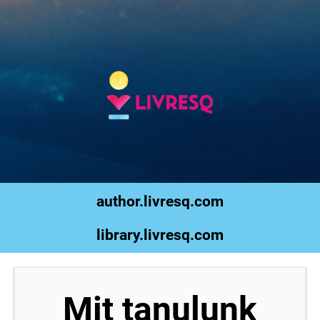
author.livresq.com
library.livresq.com
Mit tanulunk