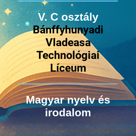
V. C osztály
Bánffyhunyadi
Vladeasa
Technológiai
Líceum
Magyar nyelv és
irodalom