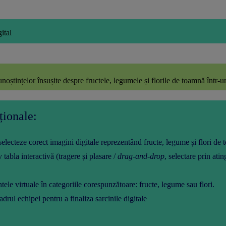
ital
noștințelor însușite despre fructele, legumele și florile de toamnă într-un
ționale:
 selecteze corect imagini digitale reprezentând fructe, legume și flori de
v tabla interactivă (tragere și plasare /
drag-and-drop
, selectare prin ati
tele virtuale în categoriile corespunzătoare: fructe, legume sau flori.
drul echipei pentru a finaliza sarcinile digitale