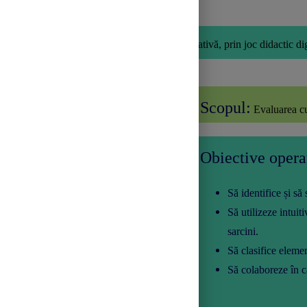
Tipul activității:
Evaluare sumativă, prin joc didactic dig
Scopul:
Evaluarea cu
Obiective opera
Să identifice și să
Să utilizeze intuiti
sarcini.
Să clasifice elemen
Să colaboreze în ca