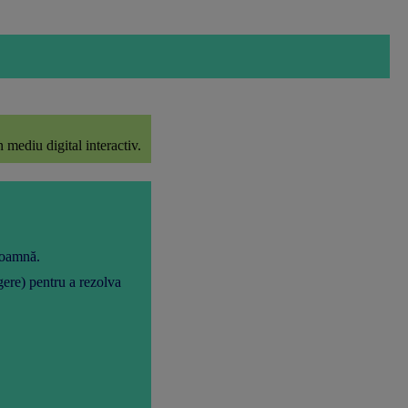
 mediu digital interactiv.
 toamnă.
ngere) pentru a rezolva