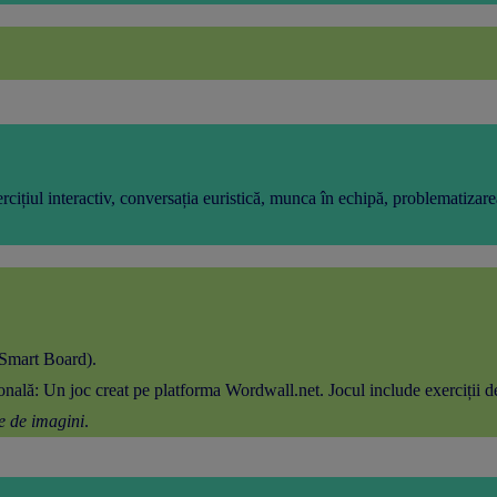
ercițiul interactiv, conversația euristică, munca în echipă, problematizare
(Smart Board)
.
onală
: Un joc creat pe platforma
Wordwall.net.
Jocul include exerciții d
re de imagini
.