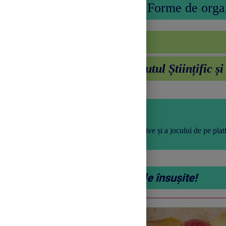
Forme de orga
Desfășurarea activității
Etapele activității/
Conținutul Științific ș
Moment organizatoric
- Pregătirea clasei
- Verificarea funcționalității tablei interactive și a jocului de pe pla
Să recapitulăm cunoștințele însușite!