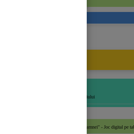
Evaluare sumativă
Proiect didactic
Domeniul Experiențial:
DȘ
(Domeniul Științe)
Cunoașterea mediului
Tema activității:
"Bogățiile Toamnei"
- Joc digital pe ta