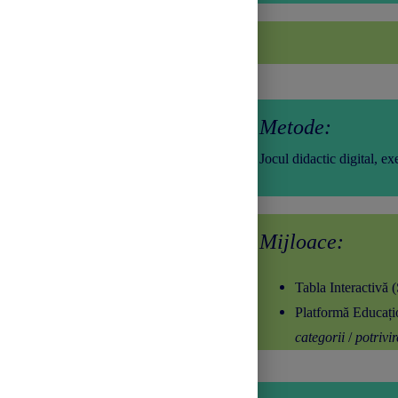
Strategii didactice:
Metode:
Jocul didactic digital, ex
Mijloace:
Tabla Interactivă 
Platformă Educați
categorii
/
potrivi