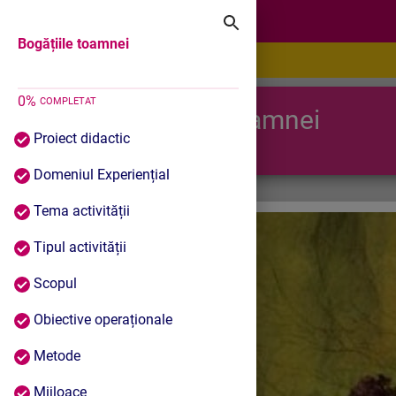
Bogățiile toamnei
Bogățiile toamnei
0
%
COMPLETAT
Bogățiile toamnei
Proiect didactic
Domeniul Experiențial
Tema activității
Tipul activității
Scopul
Obiective operaționale
Metode
Mijloace