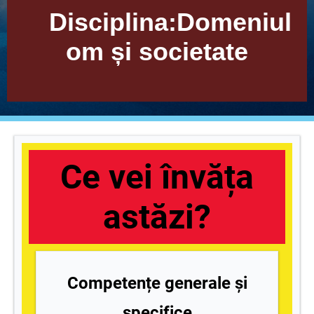
Disciplina:Domeniul
om și societate
Ce vei învăța
astăzi?
Competențe generale și
specifice