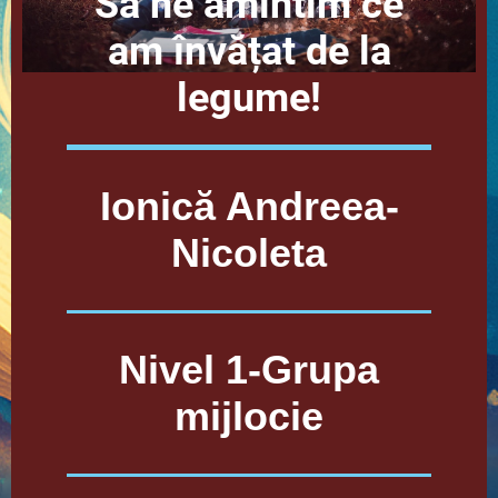
Să ne amintim ce
am învățat de la
legume!
Ionică Andreea-
Nicoleta
Nivel 1-Grupa
mijlocie