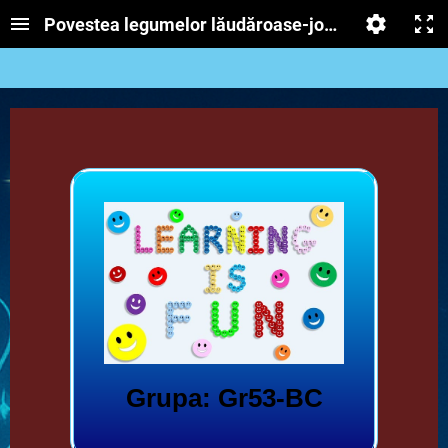
Povestea legumelor lăudăroase-joc didactic
Grupa: Gr53-BC