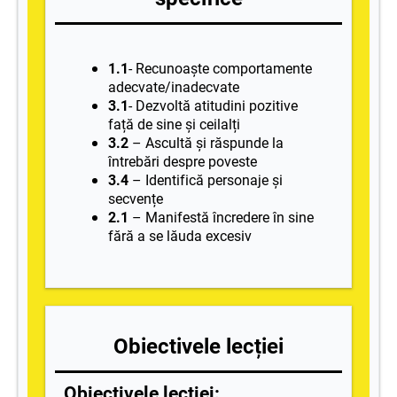
1.1
- Recunoaște comportamente
adecvate/inadecvate
3.1
- Dezvoltă atitudini pozitive
față de sine și ceilalți
3.2
– Ascultă și răspunde la
întrebări despre poveste
3.4
– Identifică personaje și
secvențe
2.1
– Manifestă încredere în sine
fără a se lăuda excesiv
Obiectivele lecției
Obiectivele lecției: