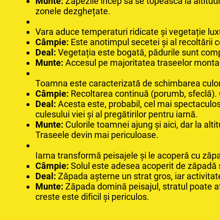
Munte:
Zăpezile încep să se topească la altitudi
zonele dezghețate.
Vara aduce temperaturi ridicate și vegetație lux
Câmpie:
Este anotimpul secetei și al recoltării 
Deal:
Vegetația este bogată, pădurile sunt comple
Munte:
Accesul pe majoritatea traseelor montane
Toamna este caracterizată de schimbarea culorilo
Câmpie:
Recoltarea continuă (porumb, sfeclă). C
Deal:
Acesta este, probabil, cel mai spectaculos
culesului viei și al pregătirilor pentru iarnă.
Munte:
Culorile toamnei ajung și aici, dar la al
Traseele devin mai periculoase.
Iarna transformă peisajele și le acoperă cu zăp
Câmpie:
Solul este adesea acoperit de zăpadă s
Deal:
Zăpada așterne un strat gros, iar activit
Munte:
Zăpada domină peisajul, stratul poate at
creste este dificil și periculos.