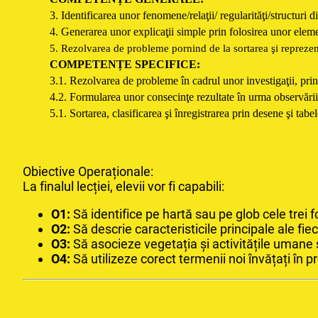
3. Identificarea unor fenomene/relaţii/ regularităţi/structuri 
4. Generarea unor explicaţii simple prin folosirea unor elem
5. Rezolvarea de probleme pornind de la sortarea şi repreze
COMPETENȚE SPECIFICE:
3.1. Rezolvarea de probleme în cadrul unor investigaţii, pri
4.2. Formularea unor consecinţe rezultate în urma observării
5.1. Sortarea, clasificarea şi înregistrarea prin desene şi ta
Obiective Operaționale:
La finalul lecției, elevii vor fi capabili:
O1:
Să identifice pe hartă sau pe glob cele trei 
O2:
Să descrie caracteristicile principale ale fi
O3:
Să asocieze vegetația și activitățile umane s
O4:
Să utilizeze corect termenii noi învățați în pr