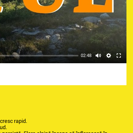
02:48
cresc rapid.
rud.