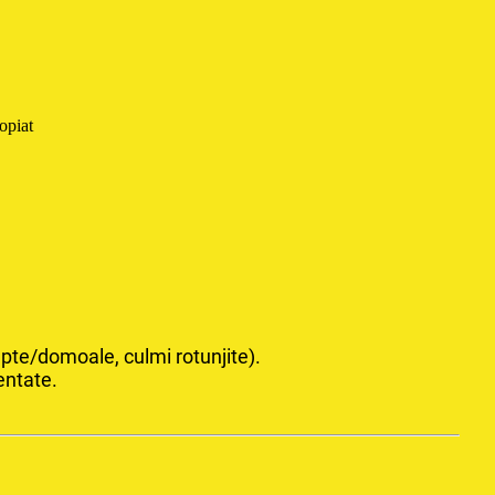
opiat
rupte/domoale, culmi rotunjite).
entate.