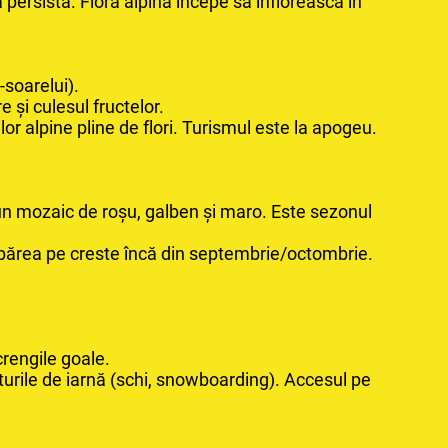
 persistă. Flora alpină începe să înflorească în
-soarelui).
 și culesul fructelor.
r alpine pline de flori. Turismul este la apogeu.
-un mozaic de roșu, galben și maro. Este sezonul
t apărea pe creste încă din septembrie/octombrie.
rengile goale.
turile de iarnă (schi, snowboarding). Accesul pe