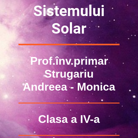
Sistemului
Solar
Prof.înv.primar
Strugariu
Andreea - Monica
Clasa a IV-a