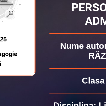
PERSO
ADM
125
Nume auto
agogie
RĂZ
ă
Clasa 
Disciplina: 