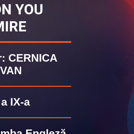
N YOU
IRE
r: CERNICA
VAN
a IX-a
Limba Engleză