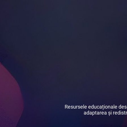
Resursele educaționale desch
adaptarea și redistri