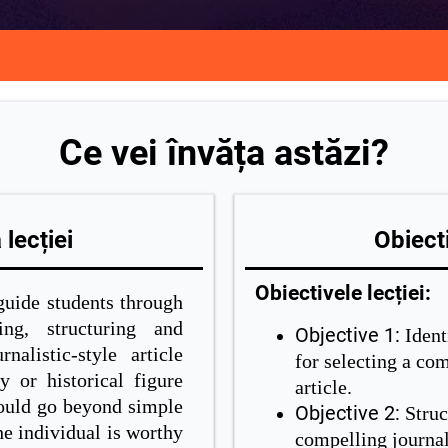
Ce vei învăța astăzi?
lecției
Obiecti
Obiectivele lecției:
guide students through
ing, structuring and
Objective 1:
Ident
nalistic-style article
for selecting a com
 or historical figure
article.
hould go beyond simple
Objective 2:
Struc
e individual is worthy
compelling journal