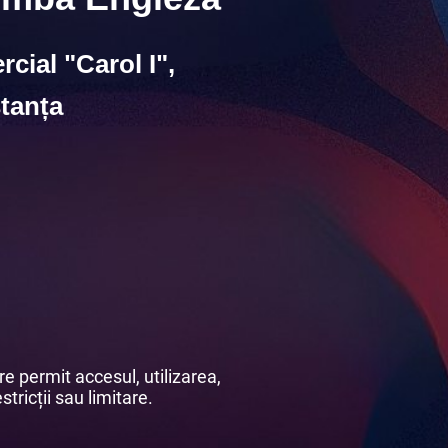
cial "Carol I",
tanța
e permit accesul, utilizarea,
stricții sau limitare.