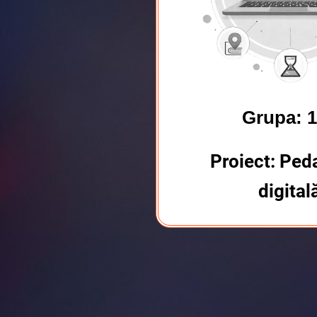
Grupa: 
Proiect: Ped
digital