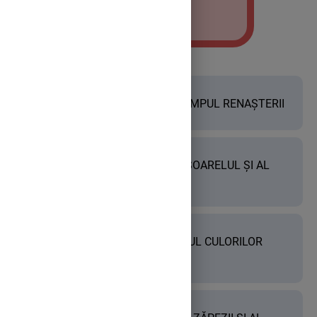
CAP. 1:
PRIMĂVARA
, ANOTIMPUL RENAȘTERII
CAP.2:
VARA
, ANOTIMPUL SOARELUL ȘI AL
VESELIEI
CAP.3:
TOAMNA
, ANOTIMPUL CULORILOR
CALDE