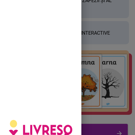
CAP.4 :
IARNA
, ANOTIMPUL ZĂPEZII ȘI AL
SĂRBĂTORILOR
CAP.5: JOCURI
, ACTIVITĂȚI INTERACTIVE
SĂ ÎNCEPEM