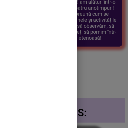
Sunt atât de bucuroasă să vă am alături într-o
călătorie colorată prin cele patru anotimpuri!
Astăzi vom descoperi împreună cum se
schimbă vremea, culorile, hainele și activitățile
din jurul nostru. Pregătiți-vă să observăm, să
învățăm și să ne jucăm! Haideți să pornim într-
o aventură veselă și prietenoasă!
CUPRINS: