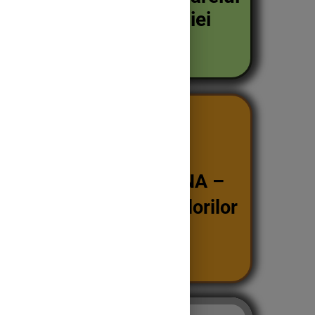
și al veseliei
3.
TOAMNA –
anotimpul culorilor
calde