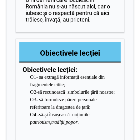
România nu s-au născut aici, dar o
iubesc și o respectă pentru că aici
trăiesc, învață, au prieteni.
Obiectivele lecției
Obiectivele lecției:
O1- sa extragă informații esențiale din
fragmentele citite;
O2-să recunoască simbolurile țării noastre;
O3- să formuleze păreri personale
referitoare la dragostea de țară;
O4 -să-și însușească noțiunile
patriotism,tradiții,popor
.