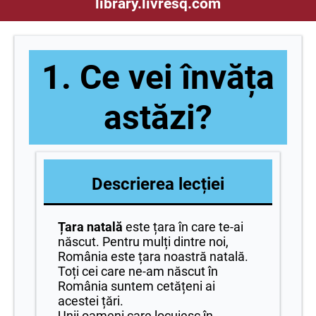
library.livresq.com
1. Ce vei învăța
astăzi?
Descrierea lecției
Țara natală
este țara în care te-ai
născut. Pentru mulți dintre noi,
România este țara noastră natală.
Toți cei care ne-am născut în
România suntem cetățeni ai
acestei țări.
Unii oameni care locuiesc în