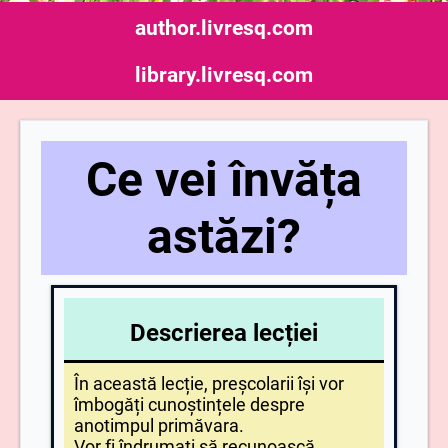
author.livresq.com
library.livresq.com
Ce vei învăța
astăzi?
Descrierea lecției
În această lecție, preșcolarii își vor
îmbogăți cunoștințele despre
anotimpul primăvara.
Vor fi îndrumați să recunoască