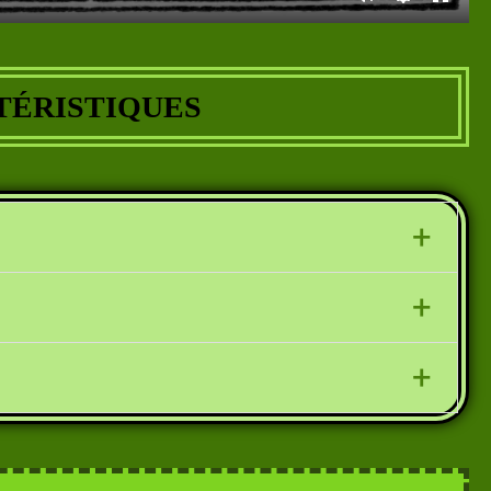
T
É
RISTIQUES
+
animaux
auxquels l'auteur prête
des traits
+
 mieux vivre.
la fable est le spectateur d’une scène qui le
+
vérités énoncées dressent une sorte de
bilan
cession d’actions, de situations ou de faits,
eptes de sagesse et des recommandations