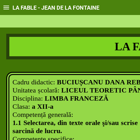
LA FABLE - JEAN DE LA FONTAINE
LA 
Cadru didactic:
BUCIUȘCANU DANA RE
Unitatea școlară:
LICEUL TEORETIC PÂ
Disciplina:
LIMBA FRANCEZĂ
Clasa:
a XII-a
Competență generală:
1.1 Selectarea, din texte orale şi/sau scris
sarcină de lucru.
Competențe specifice: