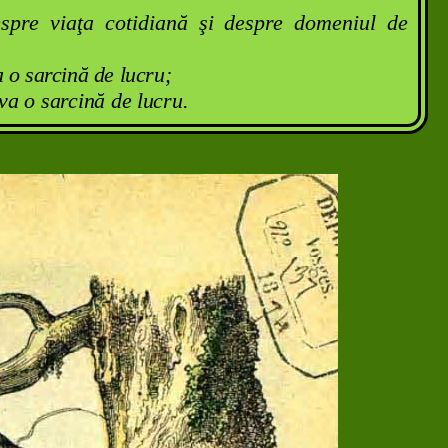
despre viaţa cotidiană şi despre domeniul de
a o sarcină de lucru;
lva o sarcină de lucru.