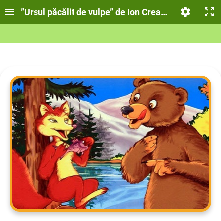
”Ursul păcălit de vulpe” de Ion Creangă - Lecție in