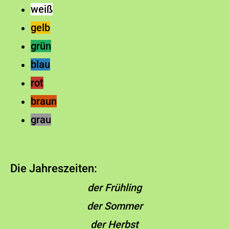
weiß
gelb
grün
blau
rot
braun
grau
Die Jahreszeiten:
der Frühling
der Sommer
der Herbst