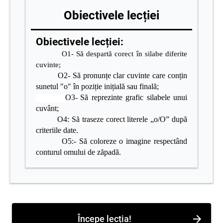
Obiectivele lecției
Obiectivele lecției:
O1- Să despartă corect în silabe diferite
cuvinte;
O2- Să pronunțe clar cuvinte care conțin
sunetul "o" în poziție inițială sau finală;
O3-
Să reprezinte grafic silabele unui
cuvânt;
O4:
Să
traseze corect liter
ele „o/O” după
criteriile date.
O5:- Să coloreze o imagine respectând
conturul omului de zăpadă.
Începe lecția!